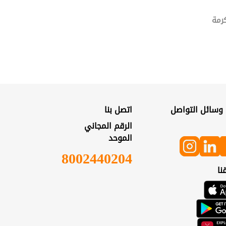
رمة
 وسائل التواصل
اتصل بنا
الرقم المجاني
الموحد
8002440204
نا