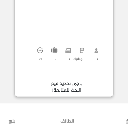
4
اتوماتيك
4
2
21
يرجى تحديد قيم
البحث للمتابعة!
غ
الطائف
ينبع