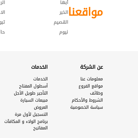
أبها
الر
مواقعنا
الخبر
الا
القصيم
تبو
نيوم
حائ
عن الشركة
الخدمات
معلومات عنا
الخدمات
مواقع الفروع
أسطول المفتاح
وظائف
التأجير طويل الأجل
الشروط والأحكام
مبيعات السيارة
سياسة الخصوصية
العروض
التسجيل لأول مرة
برنامج الولاء و المكافآت
المفاتيح