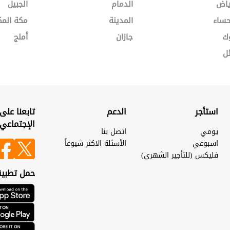
ياض
الدمام
الجبيل
حساء
المدينة
مكة المك
ك
جازان
أملج
ل
استأجر
الدعم
تابعنا على
الإجتماعي
يومي
اتصل بنا
اسبوعي
الأسئلة الاكثر شيوعاً
فليكس (للتأجير الشهري)
حمل تطبيق