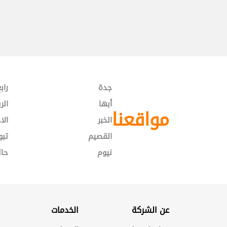
جدة
راب
أبها
الر
مواقعنا
الخبر
الا
القصيم
تبو
نيوم
حائ
عن الشركة
الخدمات