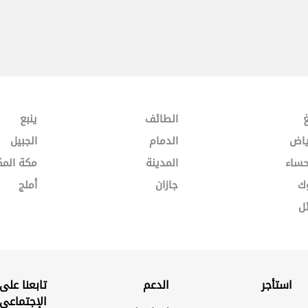
غ
الطائف
ينبع
ياض
الدمام
الجبيل
حساء
المدينة
مكة المك
ك
جازان
أملج
ل
استأجر
الدعم
تابعنا على
الإجتماعي