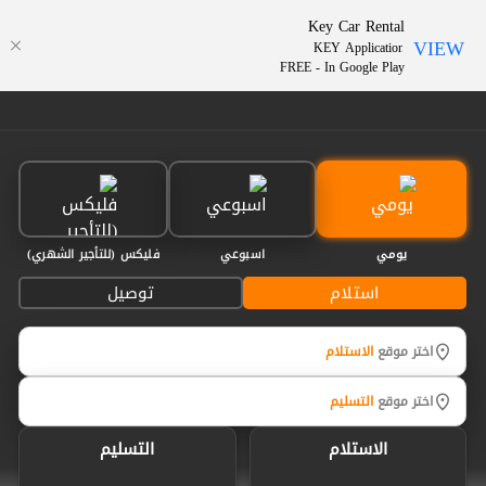
Key Car Rental
VIEW
KEY Application
AR
FREE - In Google Play
يومي
اسبوعي
فليكس (للتأجير الشهري)
استلام
توصيل
اختر موقع
الاستلام
اختر موقع
التسليم
الاستلام
التسليم