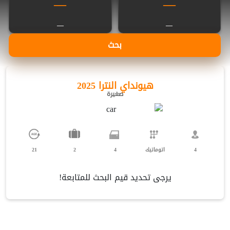
—
—
—
—
بحث
هيونداي النترا 2025
صغيرة
4
اتوماتيك
4
2
21
يرجى تحديد قيم البحث للمتابعة!